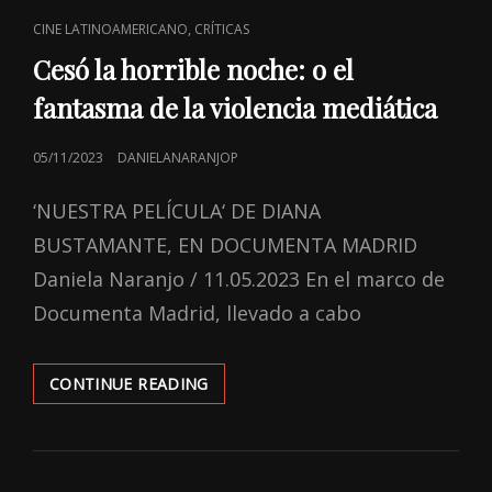
CAT
,
CINE LATINOAMERICANO
CRÍTICAS
LINKS
Cesó la horrible noche: o el
fantasma de la violencia mediática
POSTED
05/11/2023
DANIELANARANJOP
ON
‘NUESTRA PELÍCULA‘ DE DIANA
BUSTAMANTE, EN DOCUMENTA MADRID
Daniela Naranjo / 11.05.2023 En el marco de
Documenta Madrid, llevado a cabo
CESÓ
CONTINUE READING
LA
HORRIBLE
NOCHE:
O