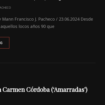
 PACHECO
ey Mann Francisco J. Pacheco / 23.06.2024 Desde
r aquellos locos años 90 que
‘INSIDE
NG
OUT
2’:
EL
ARTE
DE
CONTAR
(CASI)
LA
MISMA
n Carmen Córdoba (‘Amarradas’)
PELÍCULA
Y
VOLVER