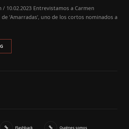
A
n / 10.02.2023 Entrevistamos a Carmen
HACERLO
(CASI)
 de ‘Amarradas‘, uno de los cortos nominados a
A
LA
PERFECCIÓN
ENTREVISTA
NG
CON
CARMEN
CÓRDOBA
(‘AMARRADAS’)
Flashback
Quiénes somos