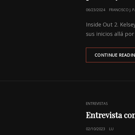
POSTED
06/23/2024
FRANCISCO J.
ON
Inside Out 2. Kels
sus inicios allá po
CONTINUE READI
CAT
ENTREVISTAS
LINKS
Entrevista co
POSTED
02/10/2023
LU