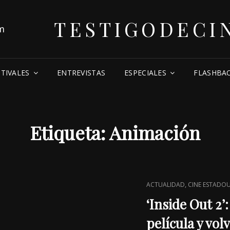
TESTIGODECI
STIVALES
ENTREVISTAS
ESPECIALES
FLASHBA
Etiqueta:
Animación
CAT
,
ACTUALIDAD
CINE ESTADO
LINKS
‘Inside Out 2’
película y volv