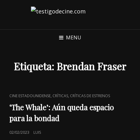
MENU
Etiqueta:
Brendan Fraser
CAT
,
,
CINE ESTADOUNIDENSE
CRÍTICAS
CRÍTICAS DE ESTRENOS
LINKS
‘The Whale’: Aún queda espacio
para la bondad
POSTED
02/02/2023
LUIS