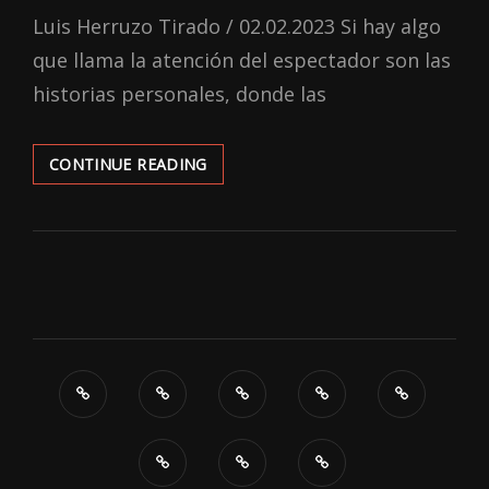
ON
Luis Herruzo Tirado / 02.02.2023 Si hay algo
que llama la atención del espectador son las
historias personales, donde las
‘THE
CONTINUE READING
WHALE’:
AÚN
QUEDA
ESPACIO
PARA
LA
BONDAD