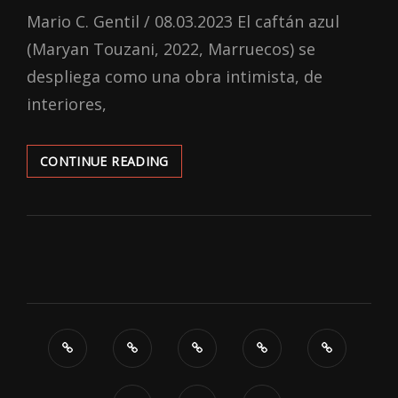
ON
Mario C. Gentil / 08.03.2023 El caftán azul
(Maryan Touzani, 2022, Marruecos) se
despliega como una obra intimista, de
interiores,
‘EL
CONTINUE READING
CAFTÁN
AZUL’:
INTERIORES
Y
VELADURAS