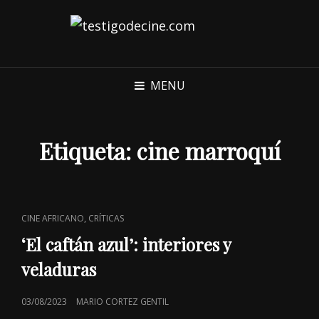
MENU
Etiqueta:
cine marroquí
CAT
,
CINE AFRICANO
CRÍTICAS
LINKS
‘El caftán azul’: interiores y
veladuras
POSTED
03/08/2023
MARIO CORTEZ GENTIL