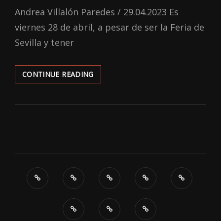
ON
Andrea Villalón Paredes / 29.04.2023 Es
viernes 28 de abril, a pesar de ser la Feria de
Sevilla y tener
‘BEAU
CONTINUE READING
TIENE
MIEDO’:
¡LA
CATARSIS
DE
ARI
ASTER,
AHORA
EN
LA
GRAN
PANTALLA!