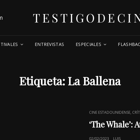
TESTIGODECI
STIVALES
ENTREVISTAS
ESPECIALES
FLASHBA
Etiqueta:
La Ballena
CAT
,
CINE ESTADOUNIDENSE
CRÍT
LINKS
‘The Whale’: 
POSTED
02/02/2023
LUIS