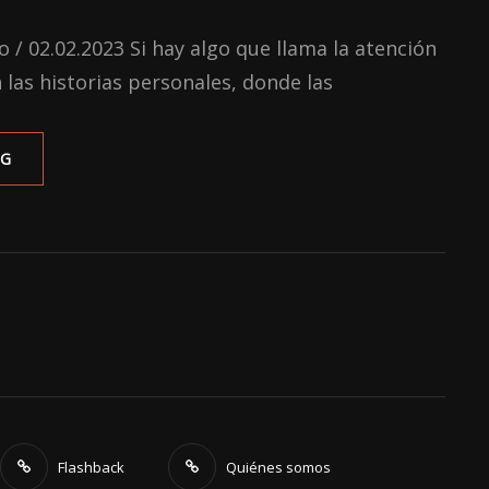
 / 02.02.2023 Si hay algo que llama la atención
 las historias personales, donde las
‘THE
NG
WHALE’:
AÚN
QUEDA
ESPACIO
PARA
LA
BONDAD
Flashback
Quiénes somos