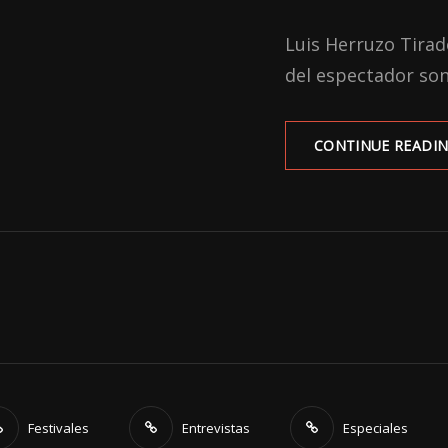
ON
Luis Herruzo Tirado
del espectador son
CONTINUE READI
Festivales
Entrevistas
Especiales