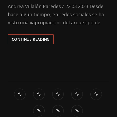
ON
Andrea Villalón Paredes / 22.03.2023 Desde
hace algún tiempo, en redes sociales se ha
visto una «apropiación» del arquetipo de
EL
CONTINUE READING
PROBLEMA
CON
LA
«FEMALE
RAGE»
O
«MUJER
DESQUICIADA»