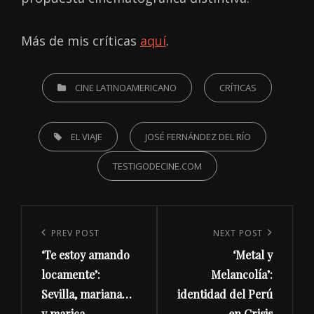
Más de mis críticas
aquí
.
CATEGORIES
CINE LATINOAMERICANO
CRÍTICAS
TAGS,
EL VIAJE
JOSÉ FERNÁNDEZ DEL RÍO
TESTIGODECINE.COM
Navegación
de
Previous
PREV POST
Next
NEXT POST
entradas
‘Te estoy amando
‘Metal y
Post
Post
locamente’:
Melancolía’:
Sevilla, mariana…
identidad del Perú
y marica
en Crisis