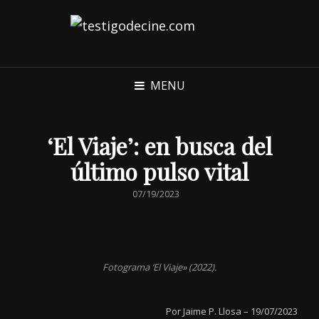
MENU
‘El Viaje’: en busca del
último pulso vital
POSTED
07/19/2023
ON
Fotograma ‘El Viaje» (2022).
Por Jaime P. Llosa – 19/07/2023