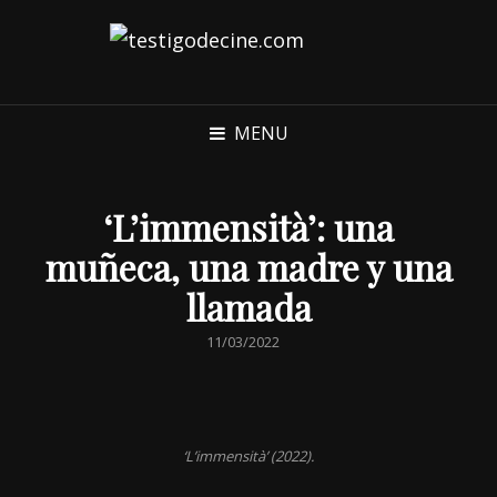
MENU
‘L’immensità’: una
muñeca, una madre y una
llamada
POSTED
11/03/2022
ON
‘L’immensità’ (2022).