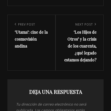
Navegación
de
Previous
PREV POST
Next
NEXT POST
entradas
‘Utama’: cine de la
‘Los Hijos de
Post
Post
cosmovisión
Otros’ y la crisis
andina
de los cuarenta,
¿qué legado
estamos dejando?
DEJA UNA RESPUESTA
Tu dirección de correo electrónico no será
publicada.
Los campos obligatorios están