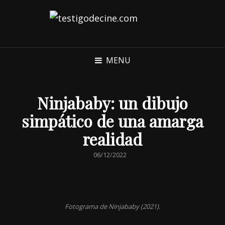
MENU
Ninjababy: un dibujo
simpático de una amarga
realidad
POSTED
06/12/2022
ON
Fotograma de
Ninjababy
(2021).