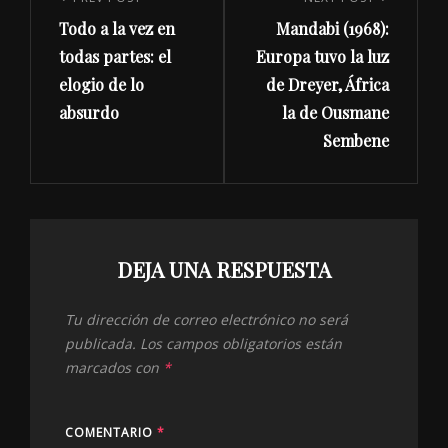
de
Previous
Next
entradas
Todo a la vez en
Mandabi (1968):
Post
Post
todas partes: el
Europa tuvo la luz
elogio de lo
de Dreyer, África
absurdo
la de Ousmane
Sembene
DEJA UNA RESPUESTA
Tu dirección de correo electrónico no será
publicada.
Los campos obligatorios están
marcados con
*
COMENTARIO
*