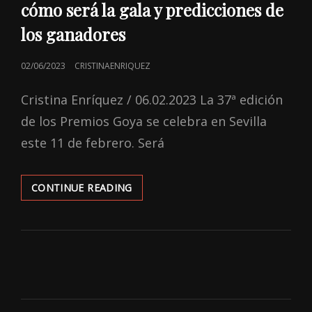
cómo será la gala y predicciones de
2023
los ganadores
POSTED
02/06/2023
CRISTINAENRIQUEZ
ON
Cristina Enríquez / 06.02.2023 La 37ª edición
de los Premios Goya se celebra en Sevilla
este 11 de febrero. Será
PREVIA
CONTINUE READING
PREMIOS
GOYAS
2023:
CÓMO
SERÁ
LA
GALA
Y