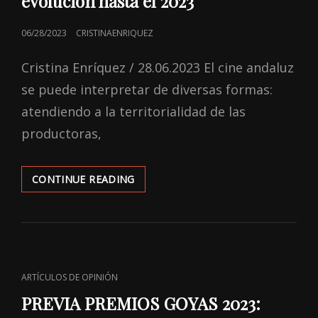
evolución hasta el 2023
POSTED
06/28/2023
CRISTINAENRIQUEZ
ON
Cristina Enríquez / 28.06.2023 El cine andaluz
se puede interpretar de diversas formas:
atendiendo a la territorialidad de las
productoras,
UNA
CONTINUE READING
APROXIMACIÓN
HISTÓRICA
DEL
CINE
SEVILLANO:
SU
CAT
ARTÍCULOS DE OPINIÓN
EVOLUCIÓN
LINKS
HASTA
PREVIA PREMIOS GOYAS 2023:
EL