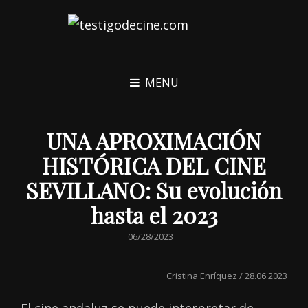
MENU
UNA APROXIMACIÓN
HISTÓRICA DEL CINE
SEVILLANO: Su evolución
hasta el 2023
POSTED
06/28/2023
ON
Cristina Enríquez / 28.06.2023
El cine andaluz se puede interpretar de