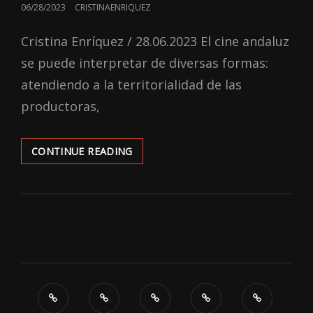
POSTED
06/28/2023
CRISTINAENRIQUEZ
ON
Cristina Enríquez / 28.06.2023 El cine andaluz
se puede interpretar de diversas formas:
atendiendo a la territorialidad de las
productoras,
UNA
CONTINUE READING
APROXIMACIÓN
HISTÓRICA
DEL
CINE
SEVILLANO:
SU
EVOLUCIÓN
HASTA
EL
2023