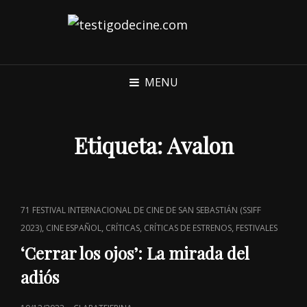
MENU
Etiqueta:
Avalon
CAT
71 FESTIVAL INTERNACIONAL DE CINE DE SAN SEBASTIÁN (SSIFF
LINKS
,
,
,
,
2023)
CINE ESPAÑOL
CRÍTICAS
CRÍTICAS DE ESTRENOS
FESTIVALES
‘Cerrar los ojos’: La mirada del
adiós