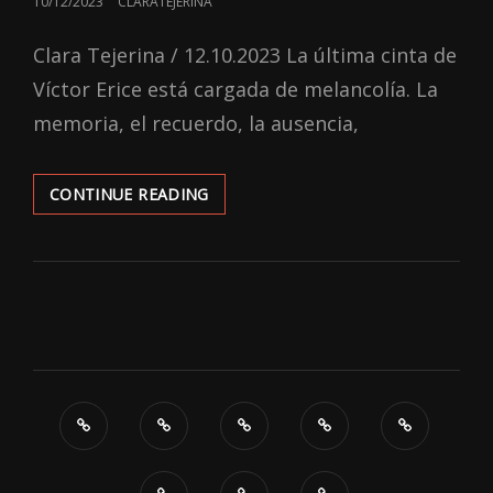
POSTED
10/12/2023
CLARATEJERINA
ON
Clara Tejerina / 12.10.2023 La última cinta de
Víctor Erice está cargada de melancolía. La
memoria, el recuerdo, la ausencia,
‘CERRAR
CONTINUE READING
LOS
OJOS’:
LA
MIRADA
DEL
ADIÓS