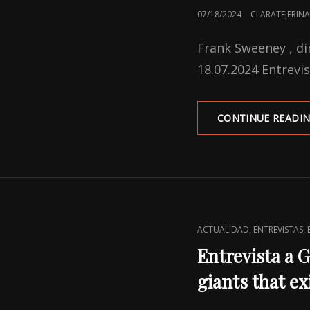
POSTED
07/18/2024
CLARATEJERINA
ON
Frank Sweeney , dir
18.07.2024 Entrevi
CONTINUE READI
CAT
,
,
ACTUALIDAD
ENTREVISTAS
LINKS
Entrevista a 
giants that ex