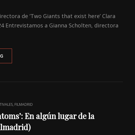
rectora de ‘Two Giants that exist here’ Clara
024 Entrevistamos a Gianna Scholten, directora
ENTREVISTA
NG
A
GIANNA
SCHOLTEN,
DIRECTORA
DE
‘TWO
GIANTS
,
TIVALES
FILMADRID
THAT
EXIST
toms’: En algún lugar de la
HERE
ilmadrid)
–
A