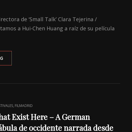
ectora de ‘Small Talk’ Clara Tejerina /
stamos a Hui-Chen Huang a raíz de su película
ENTREVISTA
NG
A
HUI-
CHEN
HUANG,
DIRECTORA
DE
‘SMALL
,
STIVALES
FILMADRID
TALK’
hat Exist Here – A German
 fábula de occidente narrada desde