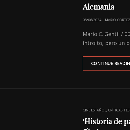
Alemania
POSTED
08/06/2024
MARIO CORTEZ
ON
Mario C. Gentil / 0
introito, pero un 
CONTINUE READI
CAT
,
,
CINE ESPAÑOL
CRÍTICAS
FES
LINKS
‘Historia de p