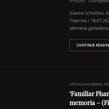
POSTED
07/18/2024
CLARATEJERINA
ON
Gianna Scholten, di
Tejerina / 18.07.2
alemana ganadora
CONTINUE READI
CAT
,
,
CRÍTICAS
DOCUMENTAL
FES
LINKS
‘Familiar Phan
memoria – (F