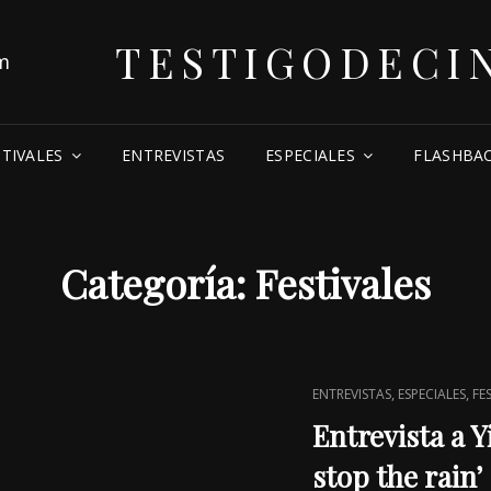
TESTIGODECI
STIVALES
ENTREVISTAS
ESPECIALES
FLASHBA
Categoría:
Festivales
CAT
,
,
ENTREVISTAS
ESPECIALES
FE
LINKS
Entrevista a Y
stop the rain’