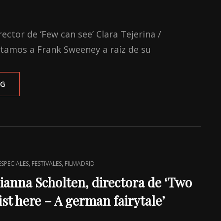
ector de ‘Few can see’ Clara Tejerina /
stamos a Frank Sweeney a raíz de su
ENTREVISTA
NG
FRANK
SWEENEY,
DIRECTOR
DE
‘FEW
CAN
SEE’
,
,
ESPECIALES
FESTIVALES
FILMADRID
Gianna Scholten, directora de ‘Two
ist here – A german fairytale’