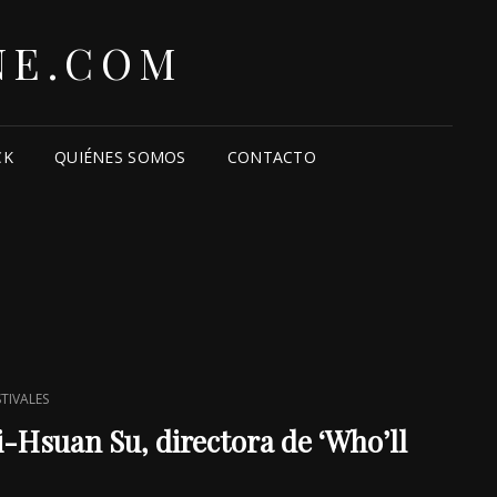
NE.COM
CK
QUIÉNES SOMOS
CONTACTO
STIVALES
i-Hsuan Su, directora de ‘Who’ll