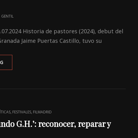
DE
OCCIDENTE
NARRADA
 GENTIL
DESDE
ALEMANIA
6.07.2024 Historia de pastores (2024), debut del
Granada Jaime Puertas Castillo, tuvo su
‘HISTORIA
NG
DE
PASTORES’:
(RE)DESCUBRIR
ESPACIOS
FÍLMICOS
,
,
ÍTICAS
FESTIVALES
FILMADRID
ndo G.H.’: reconocer, reparar y