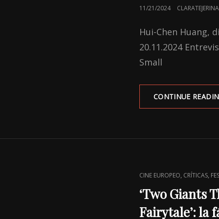
POSTED
11/21/2024
CLARATEJERINA
ON
Hui-Chen Huang, dir
20.11.2024 Entrevi
Small
CONTINUE READI
CAT
,
,
CINE EUROPEO
CRÍTICAS
FE
LINKS
‘Two Giants T
Fairytale’: la