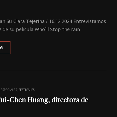
uan Su Clara Tejerina / 16.12.2024 Entrevistamos
z de su película Who´ll Stop the rain
ENTREVISTA
NG
A
YI-
HSUAN
SU,
DIRECTORA
DE
‘WHO’LL
,
,
ESPECIALES
FESTIVALES
STOP
THE
Hui-Chen Huang, directora de
RAIN’