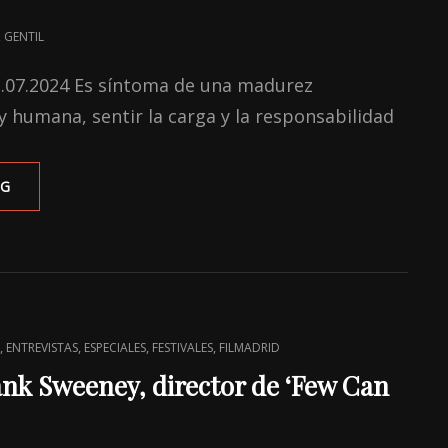
 GENTIL
22.07.2024 Es síntoma de una madurez
, y humana, sentir la carga y la responsabilidad
‘A
NG
PAIXÃO
SEGUNDO
G.H.’:
RECONOCER,
REPARAR
Y
RENACER
,
,
,
,
ENTREVISTAS
ESPECIALES
FESTIVALES
FILMADRID
ank Sweeney, director de ‘Few Can