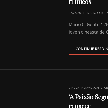
fílmicos
POSTED
07/26/2024
MARIO CORTEZ
ON
Mario C. Gentil / 2
joven cineasta de 
CONTINUE READI
CAT
,
CINE LATINOAMERICANO
CR
LINKS
‘A Paixão Segu
renacer