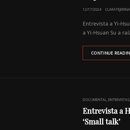
POSTED
12/17/2024
CLARATEJERINA
ON
Entrevista a Yi-Hs
a Yi-Hsuan Su a raí
CONTINUE READI
CAT
,
DOCUMENTAL
ENTREVISTAS
LINKS
Entrevista a 
‘Small talk’