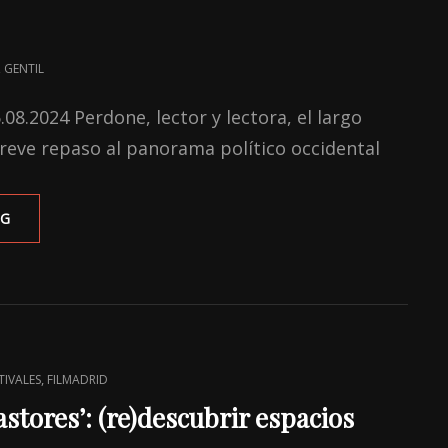
 GENTIL
6.08.2024 Perdone, lector y lectora, el largo
breve repaso al panorama político occidental
‘TWO
NG
GIANTS
THAT
EXIST
HERE
–
A
GERMAN
,
TIVALES
FILMADRID
FAIRYTALE’:
LA
astores’: (re)descubrir espacios
FÁBULA