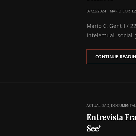
POSTED
07/22/2024
MARIO CORTEZ
ON
Mario C. Gentil / 
intelectual, social
CONTINUE READI
CAT
,
ACTUALIDAD
DOCUMENTAL
LINKS
Entrevista Fr
See’