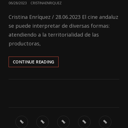
POSTED
06/28/2023
CRISTINAENRIQUEZ
ON
Cristina Enríquez / 28.06.2023 El cine andaluz
se puede interpretar de diversas formas:
atendiendo a la territorialidad de las
productoras,
UNA
CONTINUE READING
APROXIMACIÓN
HISTÓRICA
DEL
CINE
SEVILLANO:
SU
EVOLUCIÓN
HASTA
EL
2023