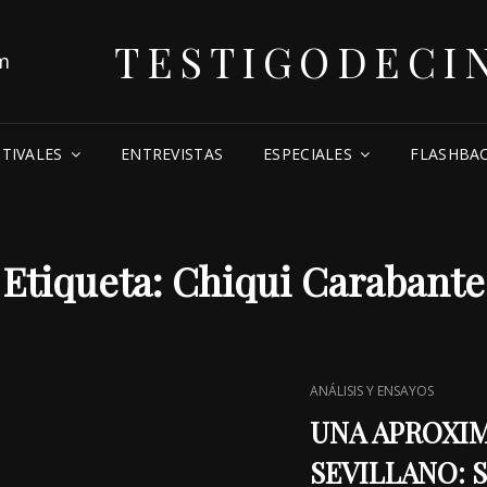
TESTIGODECI
STIVALES
ENTREVISTAS
ESPECIALES
FLASHBA
Etiqueta:
Chiqui Carabante
CAT
ANÁLISIS Y ENSAYOS
LINKS
UNA APROXIM
SEVILLANO: Su