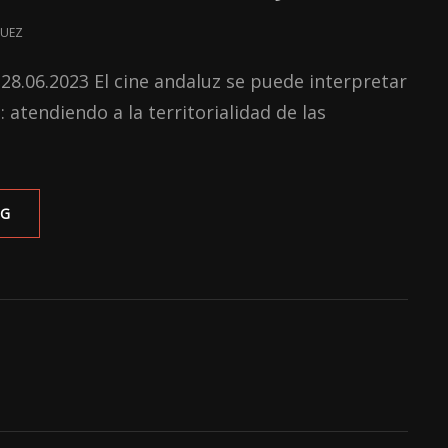
QUEZ
 28.06.2023 El cine andaluz se puede interpretar
 atendiendo a la territorialidad de las
UNA
NG
APROXIMACIÓN
HISTÓRICA
DEL
CINE
SEVILLANO:
SU
EVOLUCIÓN
HASTA
EL
2023