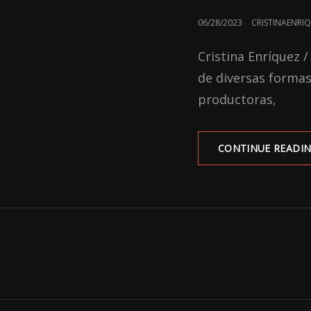
POSTED
06/28/2023
CRISTINAENRI
ON
Cristina Enríquez /
de diversas formas:
productoras,
CONTINUE READI