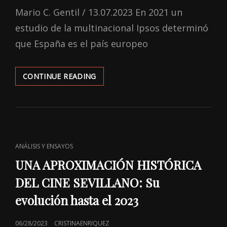
ON
Mario C. Gentil / 13.07.2023 En 2021 un
estudio de la multinacional Ipsos determinó
que España es el país europeo
‘TE
CONTINUE READING
ESTOY
AMANDO
LOCAMENTE’:
SEVILLA,
MARIANA…
Y
CAT
ANÁLISIS Y ENSAYOS
MARICA
LINKS
UNA APROXIMACIÓN HISTÓRICA
DEL CINE SEVILLANO: Su
evolución hasta el 2023
POSTED
06/28/2023
CRISTINAENRIQUEZ