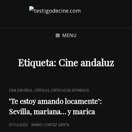
MENU
Etiqueta:
Cine andaluz
CAT
,
,
CINE ESPAÑOL
CRÍTICAS
CRÍTICAS DE ESTRENOS
LINKS
‘Te estoy amando locamente’:
Sevilla, mariana… y marica
POSTED
07/13/2023
MARIO CORTEZ GENTIL