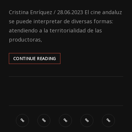
ON
Cristina Enríquez / 28.06.2023 El cine andaluz
se puede interpretar de diversas formas:
atendiendo a la territorialidad de las
productoras,
UNA
CONTINUE READING
APROXIMACIÓN
HISTÓRICA
DEL
CINE
SEVILLANO:
SU
EVOLUCIÓN
HASTA
EL
2023