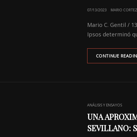
POSTED
07/13/2023
MARIO CORTEZ
ON
Mario C. Gentil / 1
Ipsos determinó q
CONTINUE READI
CAT
ANÁLISIS Y ENSAYOS
LINKS
UNA APROXIM
SEVILLANO: Su