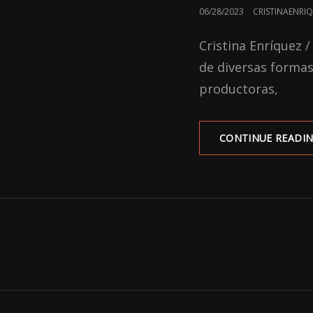
POSTED
06/28/2023
CRISTINAENRI
ON
Cristina Enríquez /
de diversas formas:
productoras,
CONTINUE READI