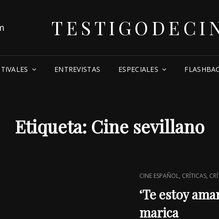
TESTIGODECI
STIVALES
ENTREVISTAS
ESPECIALES
FLASHBA
Etiqueta:
Cine sevillano
CAT
,
,
CINE ESPAÑOL
CRÍTICAS
CRÍ
LINKS
‘Te estoy ama
marica