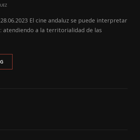
QUEZ
 28.06.2023 El cine andaluz se puede interpretar
 atendiendo a la territorialidad de las
UNA
NG
APROXIMACIÓN
HISTÓRICA
DEL
CINE
SEVILLANO:
SU
EVOLUCIÓN
HASTA
EL
2023