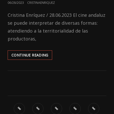
POSTED
06/28/2023
CRISTINAENRIQUEZ
ON
Cristina Enríquez / 28.06.2023 El cine andaluz
se puede interpretar de diversas formas:
atendiendo a la territorialidad de las
productoras,
UNA
CONTINUE READING
APROXIMACIÓN
HISTÓRICA
DEL
CINE
SEVILLANO:
SU
EVOLUCIÓN
HASTA
EL
2023