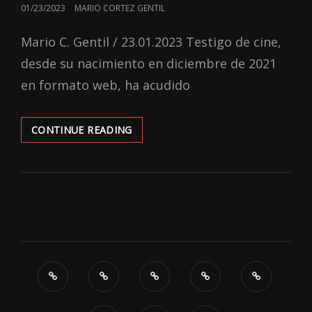
POSTED
01/23/2023
MARIO CORTEZ GENTIL
ON
Mario C. Gentil / 23.01.2023 Testigo de cine,
desde su nacimiento en diciembre de 2021
en formato web, ha acudido
CRÓNICA
CONTINUE READING
DEL
XIX
FESTIVAL
DE
CINE
EUROPEO
DE
SEVILLA
(SEFF
2022)