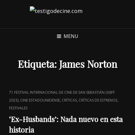
MENU
Etiqueta:
James Norton
CAT
71 FESTIVAL INTERNACIONAL DE CINE DE SAN SEBASTIÁN (SSIFF
LINKS
,
,
,
,
2023)
CINE ESTADOUNIDENSE
CRÍTICAS
CRÍTICAS DE ESTRENOS
FESTIVALES
‘Ex-Husbands’: Nada nuevo en esta
historia