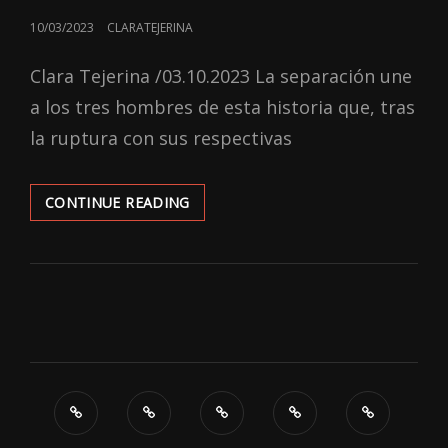
POSTED
10/03/2023
CLARATEJERINA
ON
Clara Tejerina /03.10.2023 La separación une
a los tres hombres de esta historia que, tras
la ruptura con sus respectivas
‘EX-
CONTINUE READING
HUSBANDS’:
NADA
NUEVO
EN
ESTA
HISTORIA