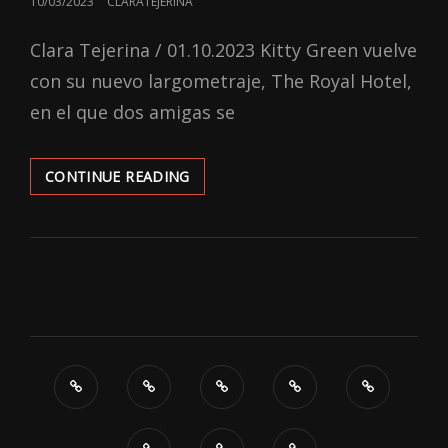
POSTED
10/03/2023
CLARATEJERINA
ON
Clara Tejerina / 01.10.2023 Kitty Green vuelve
con su nuevo largometraje, The Royal Hotel,
en el que dos amigas se
‘THE
CONTINUE READING
ROYAL
HOTEL’:
PROMETEDORAS
INTENCIONES