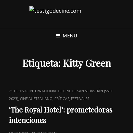
MENU
Etiqueta:
Kitty Green
CAT
71 FESTIVAL INTERNACIONAL DE CINE DE SAN SEBASTIÁN (SSIFF
LINKS
,
,
,
2023)
CINE AUSTRALIANO
CRÍTICAS
FESTIVALES
‘The Royal Hotel’: prometedoras
intenciones