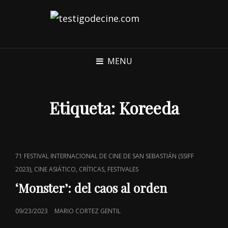
MENU
Etiqueta:
Koreeda
CAT
71 FESTIVAL INTERNACIONAL DE CINE DE SAN SEBASTIÁN (SSIFF
LINKS
,
,
,
2023)
CINE ASIÁTICO
CRÍTICAS
FESTIVALES
‘Monster’: del caos al orden
POSTED
09/23/2023
MARIO CORTEZ GENTIL
ON