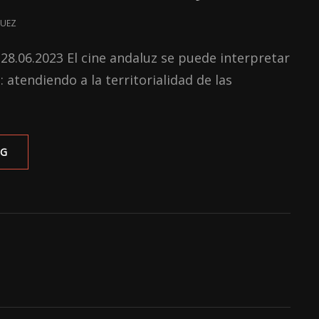
QUEZ
 28.06.2023 El cine andaluz se puede interpretar
 atendiendo a la territorialidad de las
UNA
NG
APROXIMACIÓN
HISTÓRICA
DEL
CINE
SEVILLANO:
SU
EVOLUCIÓN
HASTA
EL
2023