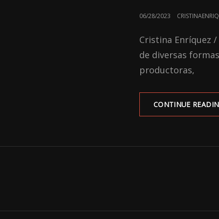
POSTED
06/28/2023
CRISTINAENRI
ON
Cristina Enríquez /
de diversas formas:
productoras,
CONTINUE READI