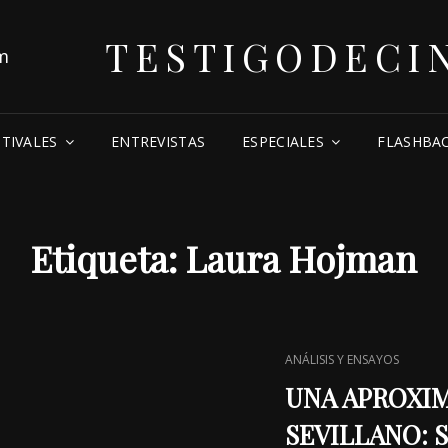
TESTIGODECI
STIVALES
ENTREVISTAS
ESPECIALES
FLASHBA
Etiqueta:
Laura Hojman
CAT
ANÁLISIS Y ENSAYOS
LINKS
UNA APROXIM
SEVILLANO: Su