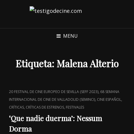
MENU
Etiqueta:
Malena Alterio
CAT
,
20 FESTIVAL DE CINE EUROPEO DE SEVILLA (SEFF 2023)
68 SEMANA
LINKS
,
,
INTERNACIONAL DE CINE DE VALLADOLID (SEMINCI)
CINE ESPAÑOL
,
,
CRÍTICAS
CRÍTICAS DE ESTRENOS
FESTIVALES
‘Que nadie duerma’: Nessum
Dorma