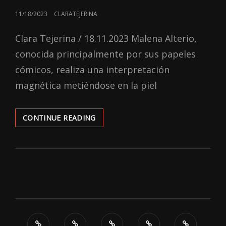
POSTED
11/18/2023
CLARATEJERINA
ON
Clara Tejerina / 18.11.2023 Malena Alterio,
conocida principalmente por sus papeles
cómicos, realiza una interpretación
magnética metiéndose en la piel
‘QUE
CONTINUE READING
NADIE
DUERMA’:
NESSUM
DORMA