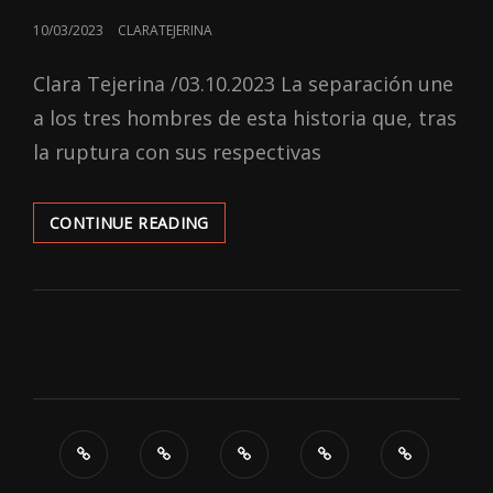
POSTED
10/03/2023
CLARATEJERINA
ON
Clara Tejerina /03.10.2023 La separación une
a los tres hombres de esta historia que, tras
la ruptura con sus respectivas
‘EX-
CONTINUE READING
HUSBANDS’:
NADA
NUEVO
EN
ESTA
HISTORIA