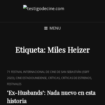
MENU
Etiqueta:
Miles Heizer
CAT
71 FESTIVAL INTERNACIONAL DE CINE DE SAN SEBASTIÁN (SSIFF
LINKS
,
,
,
,
2023)
CINE ESTADOUNIDENSE
CRÍTICAS
CRÍTICAS DE ESTRENOS
FESTIVALES
‘Ex-Husbands’: Nada nuevo en esta
historia