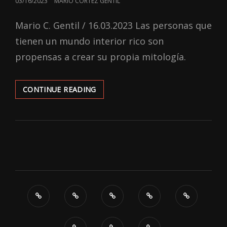
POSTED
03/16/2023
MARIO CORTEZ GENTIL
ON
Mario C. Gentil / 16.03.2023 Las personas que
tienen un mundo interior rico son
propensas a crear su propia mitología.
‘HOTTAMARU
CONTINUE READING
DAYS’:
LA
MITOLOGÍA
DEL
AUTOR