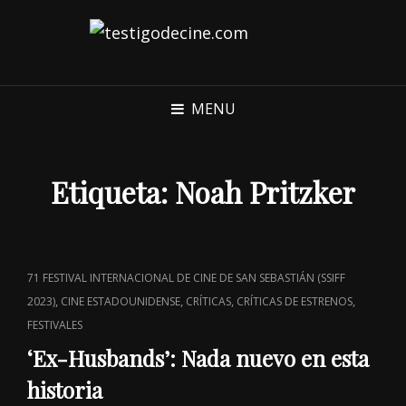
MENU
Etiqueta:
Noah Pritzker
CAT
71 FESTIVAL INTERNACIONAL DE CINE DE SAN SEBASTIÁN (SSIFF
LINKS
,
,
,
,
2023)
CINE ESTADOUNIDENSE
CRÍTICAS
CRÍTICAS DE ESTRENOS
FESTIVALES
‘Ex-Husbands’: Nada nuevo en esta
historia