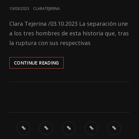
POSTED
10/03/2023
CLARATEJERINA
ON
Clara Tejerina /03.10.2023 La separación une
a los tres hombres de esta historia que, tras
la ruptura con sus respectivas
‘EX-
CONTINUE READING
HUSBANDS’:
NADA
NUEVO
EN
ESTA
HISTORIA