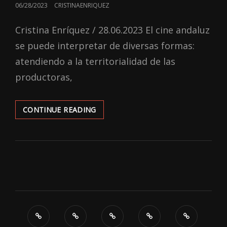
POSTED
06/28/2023
CRISTINAENRIQUEZ
ON
Cristina Enríquez / 28.06.2023 El cine andaluz
se puede interpretar de diversas formas:
atendiendo a la territorialidad de las
productoras,
UNA
CONTINUE READING
APROXIMACIÓN
HISTÓRICA
DEL
CINE
SEVILLANO:
SU
EVOLUCIÓN
HASTA
EL
2023