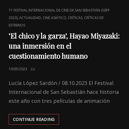
LA
INCERTIDUMBRE?
CAT
71 FESTIVAL INTERNACIONAL DE CINE DE SAN SEBASTIÁN (SSIFF
LINKS
,
,
,
,
2023)
ACTUALIDAD
CINE ASIÁTICO
CRÍTICAS
CRÍTICAS DE
ESTRENOS
‘El chico y la garza’, Hayao Miyazaki:
una inmersión en el
cuestionamiento humano
POSTED
10/05/2023
LU
ON
Lucía López Sardón / 08.10.2023 El Festival
Internacional de San Sebastián hace historia
este año con tres películas de animación
‘EL
CONTINUE READING
CHICO