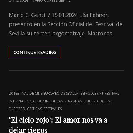
POSTED
01/15/2024
MARIO CORTEZ GENTIL
ON
Mario C. Gentil / 15.01.2024 Léa Fehner,
presentó en la Sección Oficial del Festival de
Sevilla su tercer largometraje, Matronas,
‘MATRONAS’:
CONTINUE READING
CINE
COMO
INSTRUMENTO
SOCIAL
COMUNICATIVO
CAT
,
20 FESTIVAL DE CINE EUROPEO DE SEVILLA (SEFF 2023)
71 FESTIVAL
LINKS
,
INTERNACIONAL DE CINE DE SAN SEBASTIÁN (SSIFF 2023)
CINE
,
,
EUROPEO
CRÍTICAS
FESTIVALES
‘El cielo rojo’: El amor nos va a
dejar ciegos