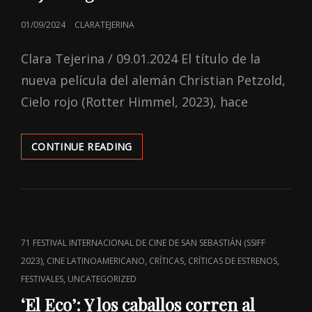
POSTED
01/09/2024
CLARATEJERINA
ON
Clara Tejerina / 09.01.2024 El título de la
nueva película del alemán Christian Petzold,
Cielo rojo (Rotter Himmel, 2023), hace
‘EL
CONTINUE READING
CIELO
ROJO’:
EL
AMOR
NOS
VA
CAT
71 FESTIVAL INTERNACIONAL DE CINE DE SAN SEBASTIÁN (SSIFF
A
LINKS
,
,
,
,
2023)
CINE LATINOAMERICANO
CRÍTICAS
CRÍTICAS DE ESTRENOS
DEJAR
CIEGOS
,
FESTIVALES
UNCATEGORIZED
‘El Eco’: Y los caballos corren al