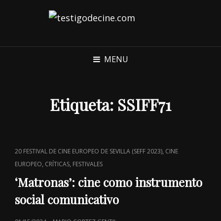
MENU
Etiqueta:
SSIFF71
CAT
,
20 FESTIVAL DE CINE EUROPEO DE SEVILLA (SEFF 2023)
CINE
LINKS
,
,
EUROPEO
CRÍTICAS
FESTIVALES
‘Matronas’: cine como instrumento
social comunicativo