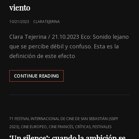
viento
POSTED
10/21/2023
CLARATEJERINA
ON
Clara Tejerina / 21.10.2023 Eco: Sonido lejano
que se percibe débil y confuso. Esta es la
definición de este efecto
‘EL
CONTINUE READING
ECO’:
Y
LOS
CABALLOS
CORREN
AL
CAT
71 FESTIVAL INTERNACIONAL DE CINE DE SAN SEBASTIÁN (SSIFF
VIENTO
LINKS
,
,
,
,
2023)
CINE EUROPEO
CINE FRANCÉS
CRÍTICAS
FESTIVALES
‘Un silence’: cuando la ambición se