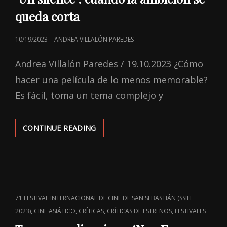
queda corta
POSTED
10/19/2023
ANDREA VILLALÓN PAREDES
ON
Andrea Villalón Paredes / 19.10.2023 ¿Cómo
hacer una película de lo menos memorable?
Es fácil, toma un tema complejo y
‘UN
CONTINUE READING
SILENCE’:
CUANDO
LA
AMBICIÓN
SE
QUEDA
CAT
71 FESTIVAL INTERNACIONAL DE CINE DE SAN SEBASTIÁN (SSIFF
CORTA
LINKS
,
,
,
,
2023)
CINE ASIÁTICO
CRÍTICAS
CRÍTICAS DE ESTRENOS
FESTIVALES