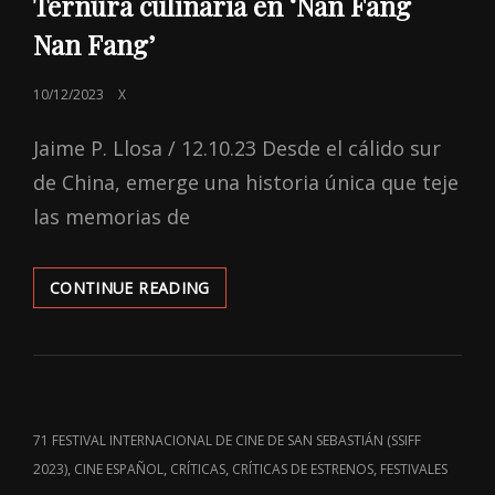
Ternura culinaria en ‘Nan Fang
Nan Fang’
POSTED
10/12/2023
X
ON
Jaime P. Llosa / 12.10.23 Desde el cálido sur
de China, emerge una historia única que teje
las memorias de
TERNURA
CONTINUE READING
CULINARIA
EN
‘NAN
FANG
NAN
FANG’
CAT
71 FESTIVAL INTERNACIONAL DE CINE DE SAN SEBASTIÁN (SSIFF
LINKS
,
,
,
,
2023)
CINE ESPAÑOL
CRÍTICAS
CRÍTICAS DE ESTRENOS
FESTIVALES