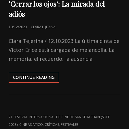
‘Cerrar los ojos’: La mirada del
adiós
POSTED
10/12/2023
CLARATEJERINA
ON
Clara Tejerina / 12.10.2023 La última cinta de
Víctor Erice está cargada de melancolía. La
memoria, el recuerdo, la ausencia,
‘CERRAR
CONTINUE READING
LOS
OJOS’:
LA
MIRADA
DEL
ADIÓS
CAT
71 FESTIVAL INTERNACIONAL DE CINE DE SAN SEBASTIÁN (SSIFF
LINKS
,
,
,
2023)
CINE ASIÁTICO
CRÍTICAS
FESTIVALES