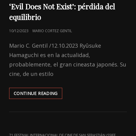
‘Evil Does Not Exist’: pérdida del
equilibrio
POSTED
10/12/2023
MARIO CORTEZ GENTIL
ON
Mario C. Gentil /12.10.2023 Ryûsuke
Hamaguchi es en la actualidad,
probablemente, el gran cineasta japonés. Su
cine, de un estilo
‘EVIL
CONTINUE READING
DOES
NOT
EXIST’:
PÉRDIDA
DEL
EQUILIBRIO
CAT
71 FESTIVAL INTERNACIONAL DE CINE DE SAN SEBASTIÁN (SSIFF