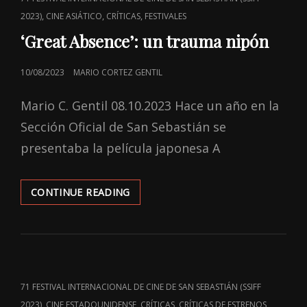
LINKS
,
,
,
2023)
CINE ASIÁTICO
CRÍTICAS
FESTIVALES
‘Great Absence’: un trauma nipón
POSTED
10/08/2023
MARIO CORTEZ GENTIL
ON
Mario C. Gentil 08.10.2023 Hace un año en la
Sección Oficial de San Sebastián se
presentaba la película japonesa A
‘GREAT
CONTINUE READING
ABSENCE’:
UN
TRAUMA
NIPÓN
CAT
71 FESTIVAL INTERNACIONAL DE CINE DE SAN SEBASTIÁN (SSIFF
LINKS
,
,
,
,
2023)
CINE ESTADOUNIDENSE
CRÍTICAS
CRÍTICAS DE ESTRENOS