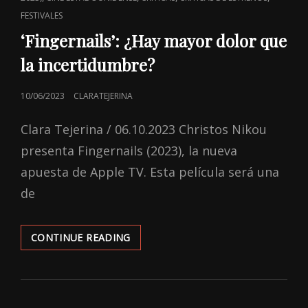
FESTIVALES
‘Fingernails’: ¿Hay mayor dolor que
la incertidumbre?
POSTED
10/06/2023
CLARATEJERINA
ON
Clara Tejerina / 06.10.2023 Christos Nikou
presenta Fingernails (2023), la nueva
apuesta de Apple TV. Esta película será una
de
‘FINGERNAILS’:
CONTINUE READING
¿HAY
MAYOR
DOLOR
QUE