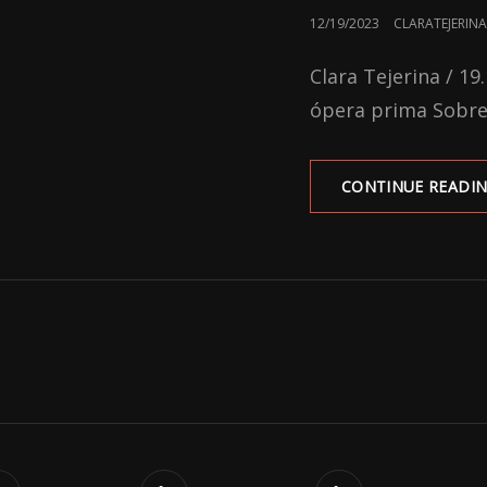
POSTED
12/19/2023
CLARATEJERINA
ON
Clara Tejerina / 19
ópera prima Sobre 
CONTINUE READI