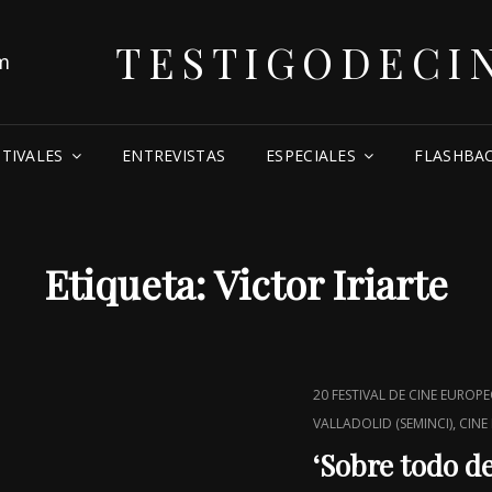
TESTIGODECI
STIVALES
ENTREVISTAS
ESPECIALES
FLASHBA
Etiqueta:
Victor Iriarte
CAT
20 FESTIVAL DE CINE EUROPEO
LINKS
,
VALLADOLID (SEMINCI)
CINE
‘Sobre todo de