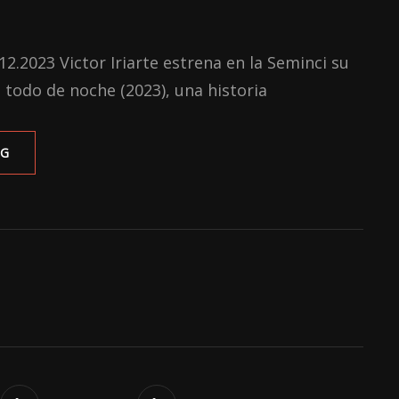
.12.2023 Victor Iriarte estrena en la Seminci su
todo de noche (2023), una historia
‘SOBRE
NG
TODO
DE
NOCHE’:
UNA
HISTORIA
DE
VIOLENCIA