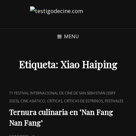
MENU
Etiqueta:
Xiao Haiping
CAT
71 FESTIVAL INTERNACIONAL DE CINE DE SAN SEBASTIÁN (SSIFF
LINKS
,
,
,
,
2023)
CINE ASIÁTICO
CRÍTICAS
CRÍTICAS DE ESTRENOS
FESTIVALES
Ternura culinaria en ‘Nan Fang
Nan Fang’