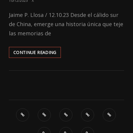
POSTED
10/12/2023
X
ON
Jaime P. Llosa / 12.10.23 Desde el cálido sur
de China, emerge una historia única que teje
las memorias de
TERNURA
CONTINUE READING
CULINARIA
EN
‘NAN
FANG
NAN
FANG’