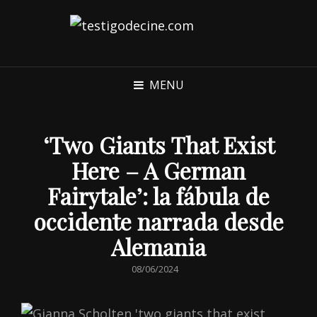
MENU
‘Two Giants That Exist
Here – A German
Fairytale’: la fábula de
occidente narrada desde
Alemania
POSTED
08/06/2024
ON