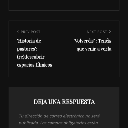
Navegación
de
Previous
PREV POST
Next
NEXT POST
entradas
‘Historia de
‘Volveréis’ : Tenéis
Post
Post
pastores’:
que venir a verla
(re)descubrir
espacios fílmicos
DEJA UNA RESPUESTA
Tu dirección de correo electrónico no será
publicada.
Los campos obligatorios están