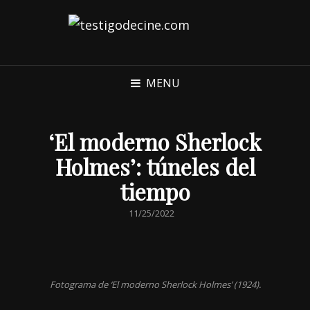
MENU
‘El moderno Sherlock
Holmes’: túneles del
tiempo
POSTED
11/25/2022
ON
Fotograma de ‘El moderno Sherlock Holmes’ (1924).