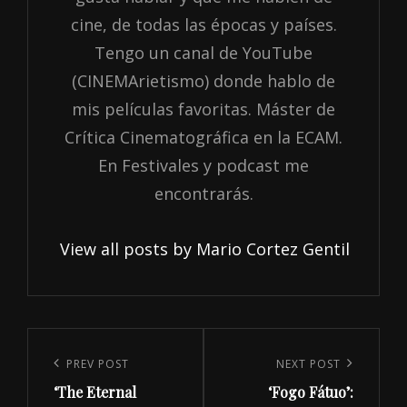
cine, de todas las épocas y países.
Tengo un canal de YouTube
(CINEMArietismo) donde hablo de
mis películas favoritas. Máster de
Crítica Cinematográfica en la ECAM.
En Festivales y podcast me
encontrarás.
View all posts by Mario Cortez Gentil
Navegación
de
Previous
PREV POST
Next
NEXT POST
entradas
‘The Eternal
‘Fogo Fátuo’:
Post
Post