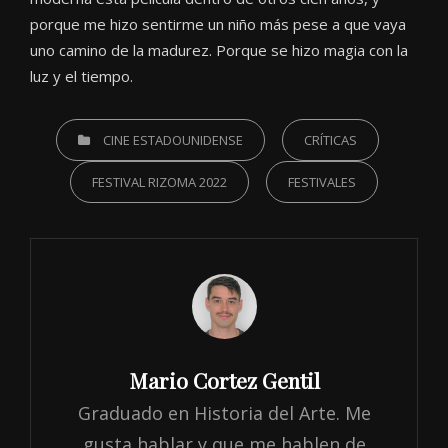
porque me hizo sentirme un niño más pese a que vaya
uno camino de la madurez. Porque se hizo magia con la
luz y el tiempo.
CATEGORIES
CINE ESTADOUNIDENSE
CRÍTICAS
FESTIVAL RIZOMA 2022
FESTIVALES
Author:
Mario Cortez Gentil
Graduado en Historia del Arte. Me
gusta hablar y que me hablen de