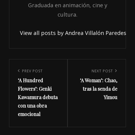
Graduada en animación, cine y
cultura.
View all posts by Andrea Villalón Paredes
Navegación
de
Previous
PREV POST
Next
NEXT POST
entradas
‘A Hundred
‘A Woman’: Chao,
Post
Post
Flowers’: Genki
tras la senda de
Kawamura debuta
Yimou
con una obra
emocional