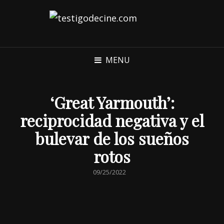
MENU
‘Great Yarmouth’:
reciprocidad negativa y el
bulevar de los sueños
rotos
POSTED
09/25/2022
ON