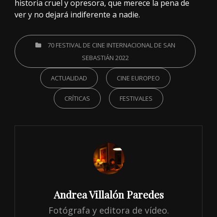
historia cruel y opresora, que merece la pena de
ver y no dejará indiferente a nadie.
CATEGORIES
70 FESTIVAL DE CINE INTERNACIONAL DE SAN
SEBASTIÁN 2022
ACTUALIDAD
CINE EUROPEO
CRÍTICAS
FESTIVALES
Author:
Andrea Villalón Paredes
Fotógrafa y editora de vídeo.