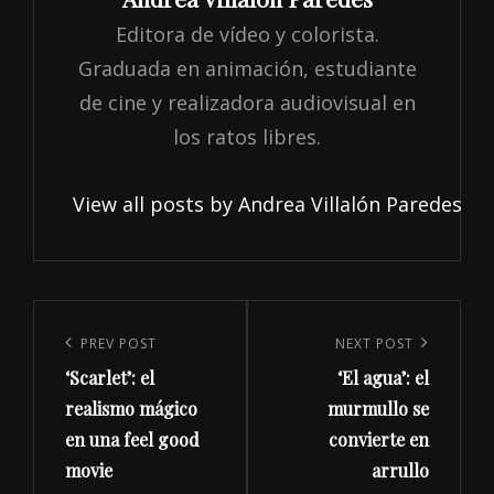
Editora de vídeo y colorista.
Graduada en animación, estudiante
de cine y realizadora audiovisual en
los ratos libres.
View all posts by Andrea Villalón Paredes
Navegación
de
Previous
PREV POST
Next
NEXT POST
entradas
‘Scarlet’: el
‘El agua’: el
Post
Post
realismo mágico
murmullo se
en una feel good
convierte en
movie
arrullo