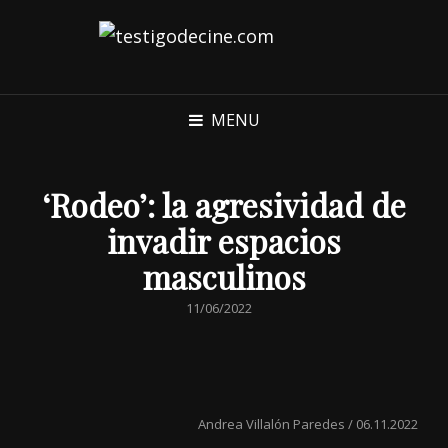
MENU
‘Rodeo’: la agresividad de
invadir espacios
masculinos
POSTED
11/06/2022
ON
Andrea Villalón Paredes / 06.11.2022