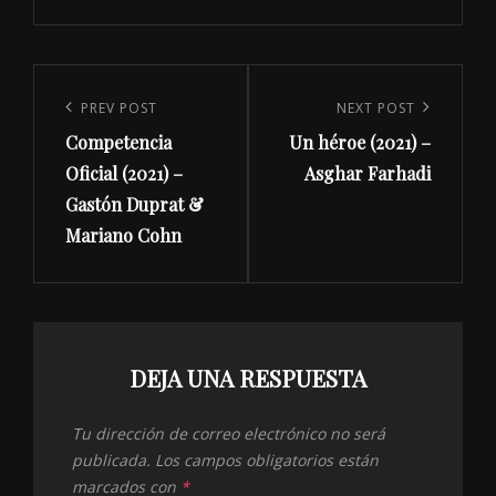
Navegación
de
Previous
PREV POST
Next
NEXT POST
entradas
Competencia
Un héroe (2021) –
Post
Post
Oficial (2021) –
Asghar Farhadi
Gastón Duprat &
Mariano Cohn
DEJA UNA RESPUESTA
Tu dirección de correo electrónico no será
publicada.
Los campos obligatorios están
marcados con
*