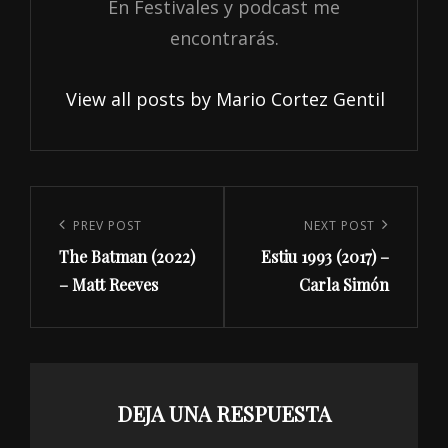
En Festivales y podcast me
encontrarás.
View all posts by Mario Cortez Gentil
Navegación
de
Previous
PREV POST
Next
NEXT POST
entradas
The Batman (2022)
Estiu 1993 (2017) –
Post
Post
– Matt Reeves
Carla Simón
DEJA UNA RESPUESTA