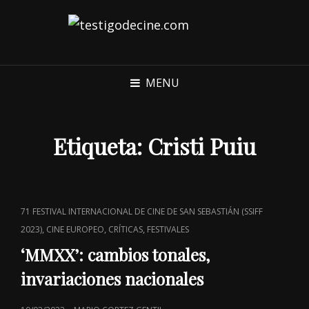
MENU
Etiqueta:
Cristi Puiu
CAT
71 FESTIVAL INTERNACIONAL DE CINE DE SAN SEBASTIÁN (SSIFF
LINKS
,
,
,
2023)
CINE EUROPEO
CRÍTICAS
FESTIVALES
‘MMXX’: cambios tonales,
invariaciones nacionales