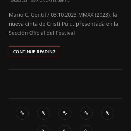
POSTED
10/03/2023
MARIO CORTEZ GENTIL
ON
Mario C. Gentil / 03.10.2023 MMXX (2023), la
nueva cinta de Cristi Puiu, presentada en la
Sección Oficial del Festival
‘MMXX’:
CONTINUE READING
CAMBIOS
TONALES,
INVARIACIONES
NACIONALES