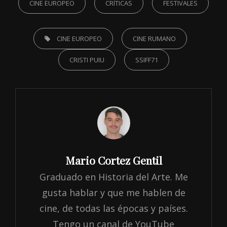
CINE EUROPEO
CRÍTICAS
FESTIVALES
TAGS,
CINE EUROPEO
CINE RUMANO
CRISTI PUIU
SSIFF71
Author:
Mario Cortez Gentil
Graduado en Historia del Arte. Me
gusta hablar y que me hablen de
cine, de todas las épocas y países.
Tengo un canal de YouTube