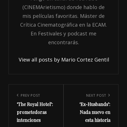
(CINEMArietismo) donde hablo de
mis películas favoritas. Máster de
Crítica Cinematográfica en la ECAM.
En Festivales y podcast me
encontrarás.
View all posts by Mario Cortez Gentil
Navegación
de
Previous
PREV POST
Next
NEXT POST
entradas
‘The Royal Hotel’:
‘Ex-Husbands’:
Post
Post
prometedoras
Nada nuevo en
intenciones
esta historia