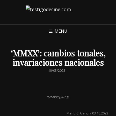
MENU
‘MMXX’: cambios tonales,
invariaciones nacionales
POSTED
10/03/2023
ON
‘MMXX’ (2023).
Mario C. Gentil / 03.10.2023