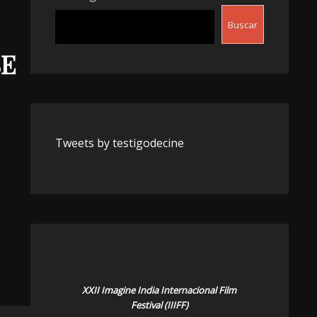
Buscar
SE
Tweets by testigodecine
XXII Imagine India Internacional Film
Festival (IIIFF)