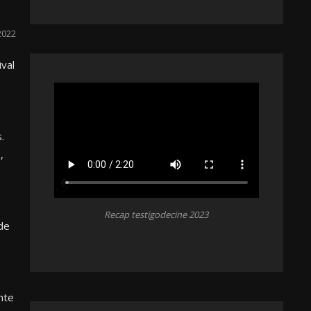
2022
ival
.
,
Recap testigodecine 2023
 de
nte