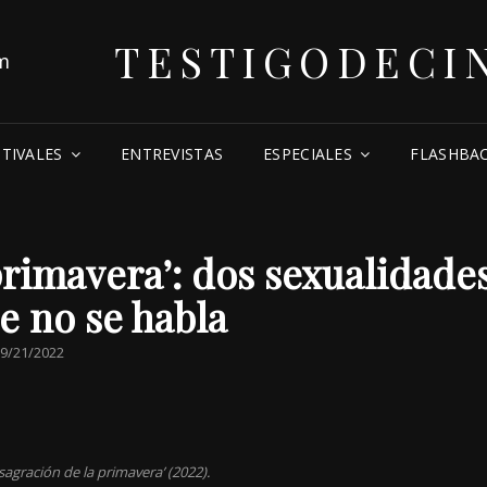
TESTIGODECI
STIVALES
ENTREVISTAS
ESPECIALES
FLASHBA
primavera’: dos sexualidade
e no se habla
POSTED
9/21/2022
ON
agración de la primavera’ (2022).