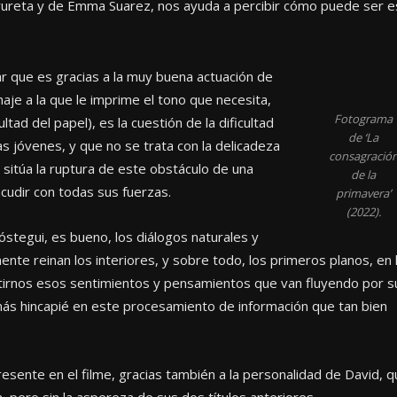
Irureta y de Emma Suarez, nos ayuda a percibir cómo puede ser e
ar que es gracias a la muy buena actuación de
naje a la que le imprime el tono que necesita,
Fotograma
tad del papel), es la cuestión de la dificultad
de ‘La
s jóvenes, y que no se trata con la delicadeza
consagració
s sitúa la ruptura de este obstáculo de una
de la
cudir con todas sus fuerzas.
primavera’
(2022).
óstegui, es bueno, los diálogos naturales y
ente reinan los interiores, y sobre todo, los primeros planos, en 
itirnos esos sentimientos y pensamientos que van fluyendo por s
 más hincapié en este procesamiento de información que tan bien
resente en el filme, gracias también a la personalidad de David, 
, pero sin la aspereza de sus dos títulos anteriores.