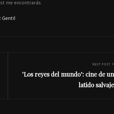
ast me encontrarás.
 Gentil
Next
NEXT POST
‘Los reyes del mundo’: cine de un
Post
latido salvaje