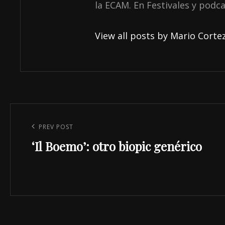
la ECAM. En Festivales y podc
View all posts by Mario Cortez
Navegación
de
Previous
PREV POST
entradas
‘Il Boemo’: otro biopic genérico
Post