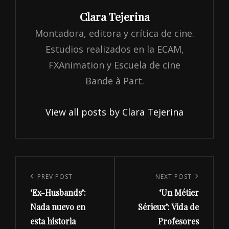
Author:
Clara Tejerina
Montadora, editora y crítica de cine.
Estudios realizados en la ECAM,
FXAnimation y Escuela de cine
Bande à Part.
View all posts by Clara Tejerina
Navegación
de
Previous
PREV POST
Next
NEXT POST
entradas
‘Ex-Husbands’:
‘Un Métier
Post
Post
Nada nuevo en
Sérieux’: Vida de
esta historia
Profesores