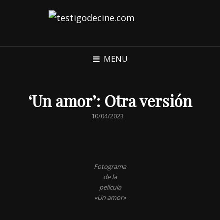
MENU
‘Un amor’: Otra versión
POSTED
10/04/2023
ON
Fotograma
de la
película
«Un amor»