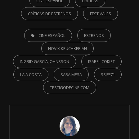
CINE ESPAÑOL
CRÍTICAS
CRÍTICAS DE ESTRENOS
FESTIVALES
TAGS,
CINE ESPAÑOL
ESTRENOS
HOVIK KEUCHKERIAN
INGRID GARCÍA JOHNSSON
ISABEL COIXET
LAIA COSTA
SARA MESA
SSIFF71
TESTIGODECINE.COM